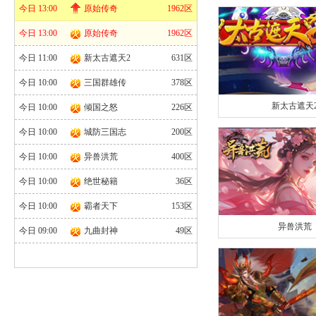
官网
|
礼包
今日 13:00
原始传奇
1962区
今日 13:00
原始传奇
1962区
今日 11:00
新太古遮天2
631区
今日 10:00
三国群雄传
378区
新太古遮天
今日 10:00
倾国之怒
226区
官网
|
礼包
今日 10:00
城防三国志
200区
今日 10:00
异兽洪荒
400区
今日 10:00
绝世秘籍
36区
今日 10:00
霸者天下
153区
异兽洪荒
今日 09:00
九曲封神
49区
官网
|
礼包