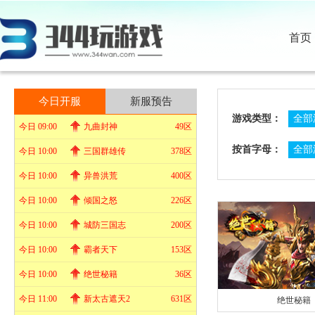
首页
今日开服
新服预告
游戏类型：
全部
今日 09:00
九曲封神
49区
按首字母：
全部
今日 10:00
三国群雄传
378区
今日 10:00
异兽洪荒
400区
今日 10:00
倾国之怒
226区
今日 10:00
城防三国志
200区
今日 10:00
霸者天下
153区
今日 10:00
绝世秘籍
36区
今日 11:00
新太古遮天2
631区
绝世秘籍