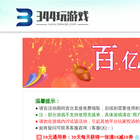
温馨提示：
● 请在活动期间首次直接免费领取，后续则需要使用
● 注：部分游戏不支持使用充值券，具体游戏请在‘用户
● 请勿在游戏内讨论该活动，引起其他平台玩家投诉
● 如有疑问可联系客服咨询（客服QQ：）
10元通用券：30天每天获得一张满10减10券
点