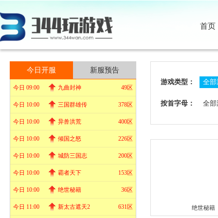
首页
今日开服
新服预告
游戏类型：
全部
今日 09:00
九曲封神
49区
按首字母：
全部
今日 10:00
三国群雄传
378区
今日 10:00
异兽洪荒
400区
今日 10:00
倾国之怒
226区
今日 10:00
城防三国志
200区
今日 10:00
霸者天下
153区
今日 10:00
绝世秘籍
36区
今日 11:00
新太古遮天2
631区
绝世秘籍