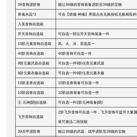
39
首饰进阶卷
能让38级的首饰装备进阶至39级的宝物
兽魂水晶*3
可在【猎魂-神魂】界面点击兑换按钮兑换相应的
入圣首饰自选箱
开天首饰自选箱
可自选一部位开天首饰装备一件
10
阶元素首饰自选箱
风、火、冰、雷选其一
40
阶首饰自选箱
40
阶首饰可自选一件
9
阶元素武器自选箱
可自选一件9阶任意元素武器
9
阶元素衣服自选箱
可自选一件9阶任意元素衣服
10
阶圣兽自选箱
10
阶圣兽装备可自选一件
10
阶凶兽自选箱
10
阶凶兽装备可自选一件
王·元神[阴]自选箱
可自选一件2阶元神装备[阴]
2
阶飞升首饰可自选一件，飞升首饰可提升大量
飞升首饰自选箱
装可激活二段技能
39
兵甲进阶卷
能让38级的武器、战甲进阶至39级的宝物