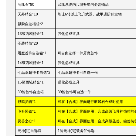
润魂石*80
武魂系统内兵魂升星的必需物品
天外精金*10
能让6转以上飞升武器、战甲进阶的宝物
麒麟自选福袋*2
13
级西域精金*1
强化必成道具
圣装精髓*20
屠魔首饰自选箱*1
可自由选择一件屠魔首饰
14
级西域精金*1
强化必成道具
七品卓越神卡自选*2
七品卓越神卡可自选一张
15
级西域精金*1
强化必成道具
39
阶首饰自选箱
39
阶首饰可自选一件
麒麟灵魄*1
可在【合成】界面进行麒麟石合成时使用
飞升陨铁*1
可在【合成】界面使用，合成高级飞升神饰时的
灵兽之心*1
可在【合成】界面使用，合成高级圣兽、凶兽装
元神[阴]自选袋
1
阶元神[阴]装备任你选