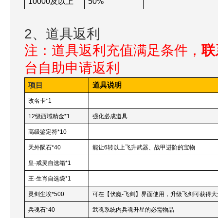
10000
及以上
50%
2、道具返利
注：道具返利充值满足条件，
联
台自助申请返利
项目
道具说明
改名卡*1
12
级西域精金*1
强化必成道具
高级鉴定符*10
天外陨石*40
能让6转以上飞升武器、战甲进阶的宝物
皇·戒灵自选箱*1
王·生肖自选袋*1
灵剑尘埃*500
可在【伏魔-飞剑】界面使用，升级飞剑可获得大
兵魂石*40
武魂系统内兵魂升星的必需物品