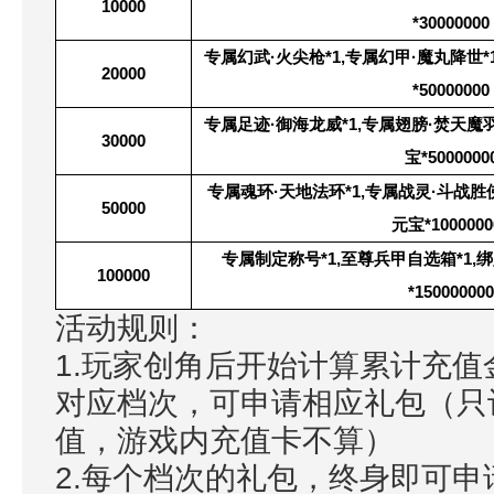
10000
*30000000
专属幻武·火尖枪*1,专属幻甲·魔丸降世*1
20000
*50000000
专属足迹·御海龙威*1,专属翅膀·焚天魔羽*
30000
宝*5000000
专属魂环·天地法环*1,专属战灵·斗战胜佛*
50000
元宝*1000000
专属制定称号*1,至尊兵甲自选箱*1,绑定
100000
*150000000
活动规则：
1.玩家创角后开始计算累计充
对应档次，可申请相应礼包（只
值，游戏内充值卡不算）
2.每个档次的礼包，终身即可申