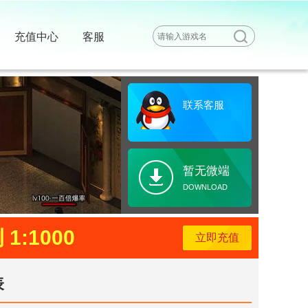
充值中心
客服
联系客服
暂无微端
DOWNLOAD
1:1000
立即充值
表