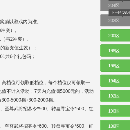
204区
下一区(08月0
202区
体奖励以游戏内为准。
3冲突）。
200区
包（与2冲突）。
后的新充值生效）；
198区
30001共6个礼包码；
196区
194区
，高档位可领取低档位，每个档位仅可领取一
值不计入活动；7天内充值满5000元的，活动
192区
-5000档+300-2000档。
00、至尊武将招募令*500、转盘寻宝令*500、红
190区
00、至尊武将招募令*600、转盘寻宝令*600、红
188区