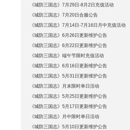
《城防三国志》7月29日-8月2日充值活动
《城防三国志》7月20日合服公告
《城防三国志》7月14日-7月16日月中充值活动
《城防三国志》6月26日更新维护公告
《城防三国志》6月22日更新维护公告
《城防三国志》端午节限时充值活动
《城防三国志》6月16日更新维护公告
《城防三国志》5月31日更新维护公告
《城防三国志》月末限时单日活动
《城防三国志》5月25日更新维护公告
《城防三国志》5月17日更新维护公告
《城防三国志》月中限时单日活动
《城防三国志》5月10日更新维护公告