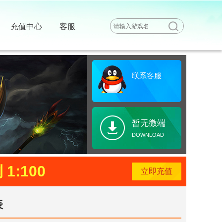
充值中心
客服
联系客服
暂无微端
DOWNLOAD
1:100
立即充值
表