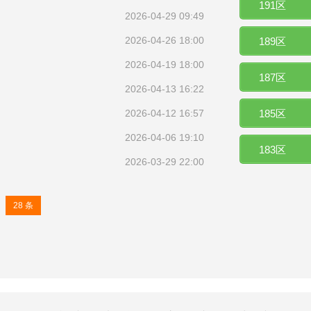
191区
2026-04-29 09:49
2026-04-26 18:00
189区
2026-04-19 18:00
187区
2026-04-13 16:22
2026-04-12 16:57
185区
2026-04-06 19:10
183区
2026-03-29 22:00
181区
28 条
179区
177区
175区