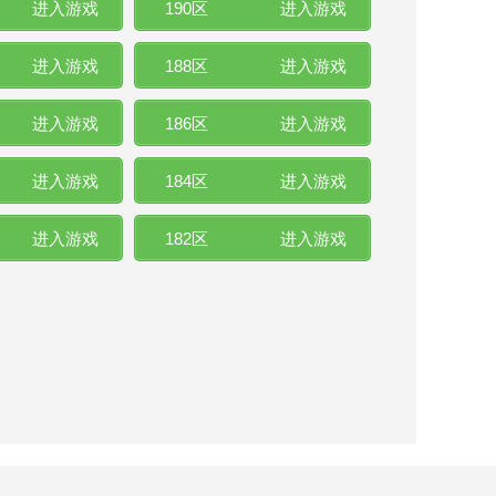
进入游戏
190区
进入游戏
进入游戏
188区
进入游戏
进入游戏
186区
进入游戏
进入游戏
184区
进入游戏
进入游戏
182区
进入游戏
进入游戏
180区
进入游戏
进入游戏
178区
进入游戏
进入游戏
176区
进入游戏
进入游戏
174区
进入游戏