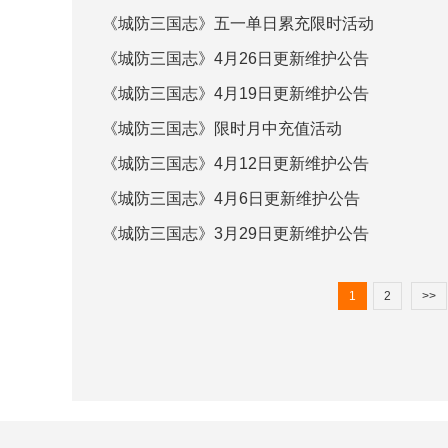
《城防三国志》五一单日累充限时活动
《城防三国志》4月26日更新维护公告
《城防三国志》4月19日更新维护公告
《城防三国志》限时月中充值活动
《城防三国志》4月12日更新维护公告
《城防三国志》4月6日更新维护公告
《城防三国志》3月29日更新维护公告
1
2
>>