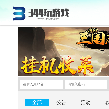
全部
公告
活动