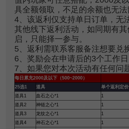
具全额领取，不足的余额也无法
4、该返利仅支持单日订单，无
其他线下返利活动，如同期有其
启，只能择一参与。
5、返利需联系客服备注想要兑
6、奖励会在申请后的3个工作
7、如果您对本次活动有任何问
每日累充2000及以下（500~2000）
25
选1
道具
单个返利定价
道具1
血石之心*1
1
道具2
神链之心*1
1
道具3
龙纹之心*1
1
道具4
神石之心*1
1