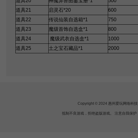
道具20
神魔异兽图鉴宝册*1
500
道具21
启灵石*20
600
道具22
传说仙装自选箱*1
750
道具23
魔级首饰自选盒*1
800
道具24
魔级武衣自选盒*1
1000
道具25
土之宝石藏品*1
2000
Copyright © 2024 惠州爱玩网
抵制不良游戏，拒绝盗版游戏。 注意自我保护