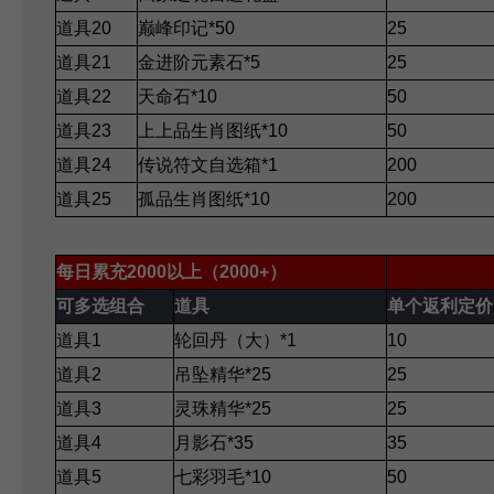
道具20
巅峰印记*50
25
道具21
金进阶元素石*5
25
道具22
天命石*10
50
道具23
上上品生肖图纸*10
50
道具24
传说符文自选箱*1
200
道具25
孤品生肖图纸*10
200
每日累充2000以上（2000+）
可多选组合
道具
单个返利定价
道具1
轮回丹（大）*1
10
道具2
吊坠精华*25
25
道具3
灵珠精华*25
25
道具4
月影石*35
35
道具5
七彩羽毛*10
50