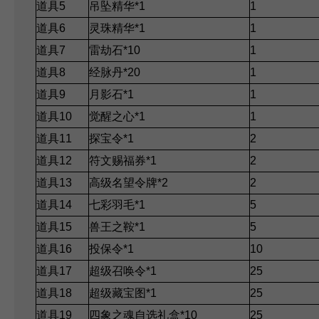
道具5
吊坠精华*1
1
道具6
灵珠精华*1
1
道具7
雷劫石*10
1
道具8
经脉丹*20
1
道具9
月影石*1
1
道具10
觉醒之心*1
1
道具11
探宝令*1
2
道具12
符文赐福券*1
2
道具13
高级名望令牌*2
2
道具14
七彩羽毛*1
5
道具15
兽王之鞍*1
5
道具16
投保令*1
10
道具17
超级召唤令*1
25
道具18
超级藏宝图*1
25
道具19
四象之魂自选礼盒*10
25